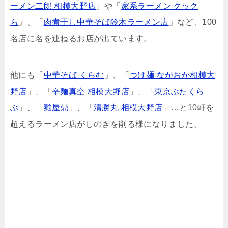
ーメン二郎 相模大野店
」や「
家系ラーメン クック
ら
」、「
肉煮干し中華そば鈴木ラーメン店
」など、100
名店に名を連ねるお店が出ています。
他にも「
中華そば くらむ
」、「
つけ麺 ながおか相模大
野店
」、「
辛麺真空 相模大野店
」、「
東京ぶたくら
ぶ
」、「
麺屋鼎
」、「
清勝丸 相模大野店
」…と10軒を
超えるラーメン店がしのぎを削る様になりました。