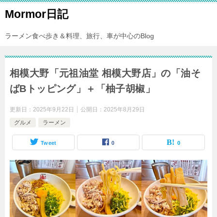
Mormor日記
ラーメン食べ歩き＆料理、旅行、車が中心のBlog
相模大野「元祖油堂 相模大野店」の「油そ
ばBトッピング」＋「柚子胡椒」
更新日：
2025年9月22日
公開日：
2025年8月29日
グルメ
ラーメン
Tweet
0
0