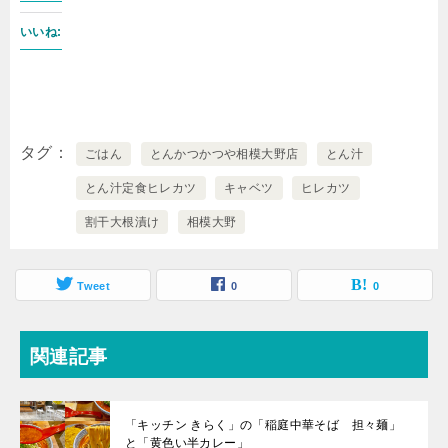
いいね:
タグ
ごはん
とんかつかつや相模大野店
とん汁
とん汁定食ヒレカツ
キャベツ
ヒレカツ
割干大根漬け
相模大野
Tweet
0
0
関連記事
「キッチン きらく」の「稲庭中華そば 担々麺」
と「黄色い半カレー」