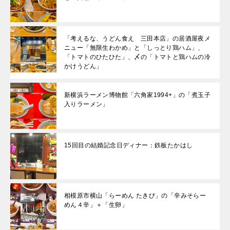
「考えるな、うどん食え 三田本店」の居酒屋夜メ
ニュー「無限生わかめ」と「しっとり鶏ハム」、
「トマトのひたひた」、〆の「トマトと鶏ハムの冷
かけうどん」
新横浜ラーメン博物館「六角家1994+」の「煮玉子
入りラーメン」
15回目の結婚記念日ディナー：鉄板たかはし
相模原市横山「らーめん たきび」の「辛みそらー
めん４辛」＋「生卵」