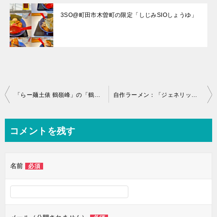
3SO@町田市木曽町の限定「しじみSIOしょうゆ」
投
「らー麺土俵 鶴嶺峰」の「鶴嶺峰らー麺 幕内（並）」と「チャンコ御飯」
自作ラーメン：「ジェネリック凪」
稿
ナ
コメントを残す
ビ
ゲ
名前
必須
ー
シ
ョ