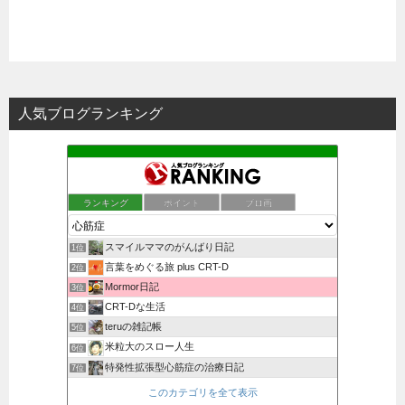
人気ブログランキング
ランキング
ポイント
ブロ画
スマイルママのがんばり日記
1位
言葉をめぐる旅 plus CRT-D
2位
Mormor日記
3位
CRT-Dな生活
4位
teruの雑記帳
5位
米粒大のスロー人生
6位
特発性拡張型心筋症の治療日記
7位
このカテゴリを全て表示