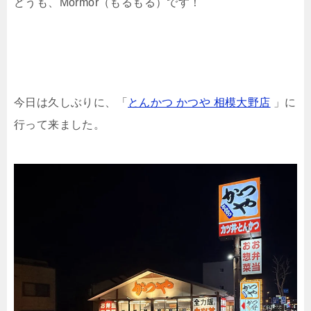
どうも、Mormor（もるもる）です！
今日は久しぶりに、「
とんかつ かつや 相模大野店
」に
行って来ました。