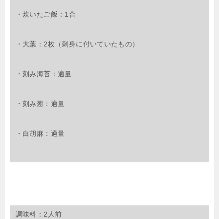
・炊いたご飯：1合
・大葉：2枚（刺身に付いていたもの）
・刻み海苔：適量
・刻み葱：適量
・白胡麻：適量
調味料：2人前