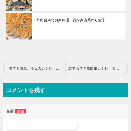
外出自粛でお家料理：我が家流手作り餃子
投
誰でも簡単、今日のレシピ：鶏もも肉と卵のサッパリ煮
誰でもできる簡単レシピ：ガーリックチキンライス
稿
ナ
コメントを残す
ビ
ゲ
名前
必須
ー
シ