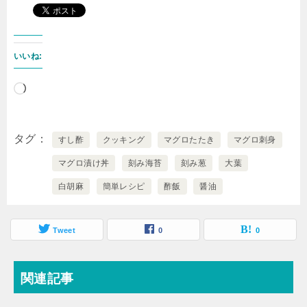
いいね:
読
み
込
タグ
すし酢
クッキング
マグロたたき
マグロ刺身
み
マグロ漬け丼
刻み海苔
刻み葱
大葉
中…
白胡麻
簡単レシピ
酢飯
醤油
Tweet
0
0
関連記事