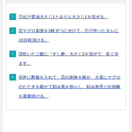
①出汁醤油大さじ1とみりん大さじ1を混ぜる。
②マグロ刺身を3枚ずつに分けて、①で作ったタレに
10分程浸ける。
③炊いたご飯に「すし酢」大さじ2を混ぜて、良く冷
ます。
④丼に酢飯を入れて、②の刺身を載せ、大葉にマグロ
のたたきを載せて刻み葱を散らし、刻み海苔と白胡麻
を適量掛ける。