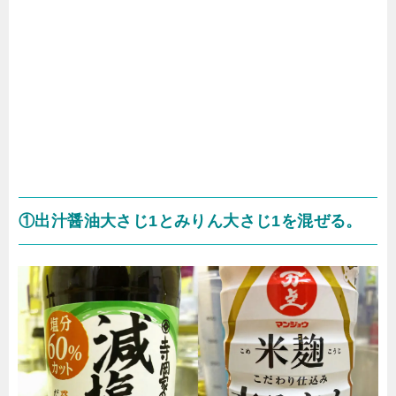
①出汁醤油大さじ1とみりん大さじ1を混ぜる。