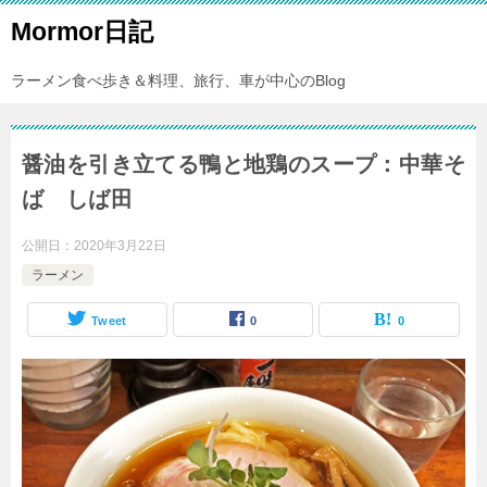
Mormor日記
ラーメン食べ歩き＆料理、旅行、車が中心のBlog
醤油を引き立てる鴨と地鶏のスープ：中華そ
ば しば田
公開日：
2020年3月22日
ラーメン
Tweet
0
0