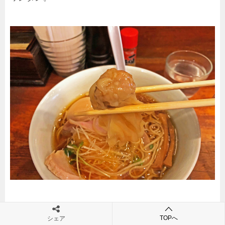
皮はモッチリで、餡の詰まったワンタン。
TOPへ
シェア
「
一番いちばん
」のワンタンよりは一回り小さいです