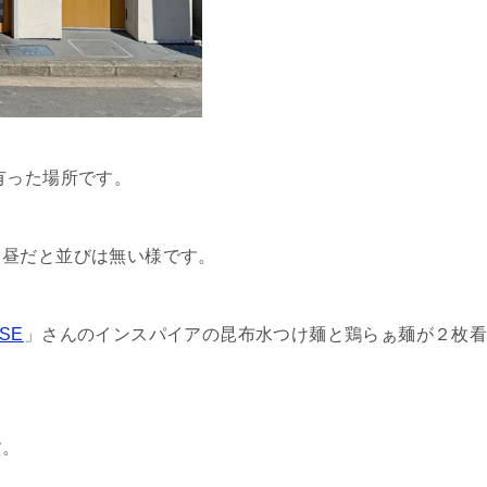
有った場所です。
日昼だと並びは無い様です。
SE
」さんのインスパイアの昆布水つけ麺と鶏らぁ麺が２枚
す。