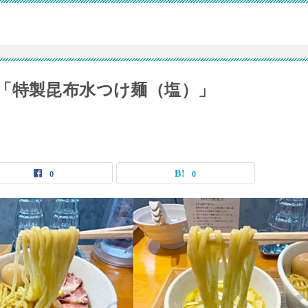
i」の「特製昆布水つけ麺（塩）」
0
0