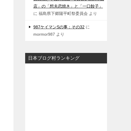
店」の「想夫恋焼き」と「一口餃子」
に
福島県下郷陽平町祭委員会
より
987ケイマンSの事：その32
に
mormor987
より
日本ブログ村ランキング