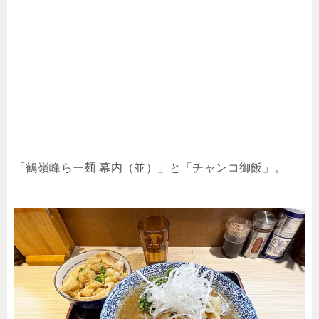
「鶴嶺峰らー麺 幕内（並）」と「チャンコ御飯」。