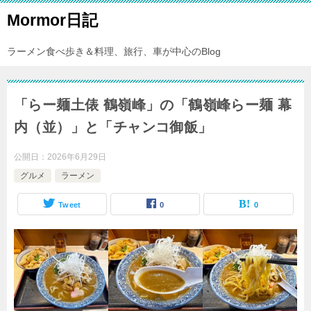
Mormor日記
ラーメン食べ歩き＆料理、旅行、車が中心のBlog
「らー麺土俵 鶴嶺峰」の「鶴嶺峰らー麺 幕
内（並）」と「チャンコ御飯」
公開日：
2026年6月29日
グルメ
ラーメン
Tweet
0
0