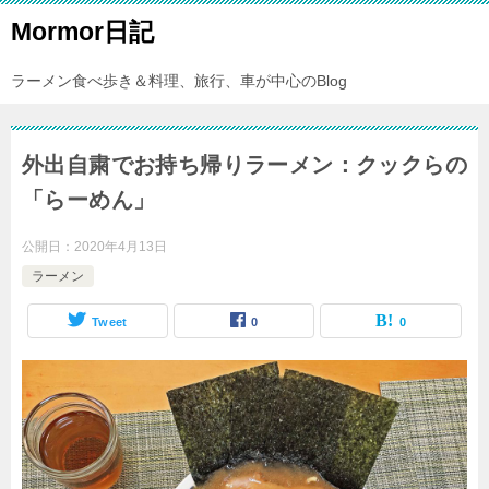
Mormor日記
ラーメン食べ歩き＆料理、旅行、車が中心のBlog
外出自粛でお持ち帰りラーメン：クックらの
「らーめん」
公開日：
2020年4月13日
ラーメン
Tweet
0
0