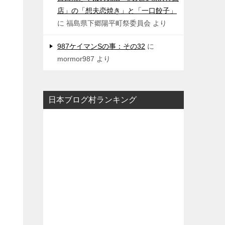
店」の「想夫恋焼き」と「一口餃子」
に
福島県下郷陽平町祭委員会
より
987ケイマンSの事：その32
に
mormor987
より
日本ブログ村ランキング