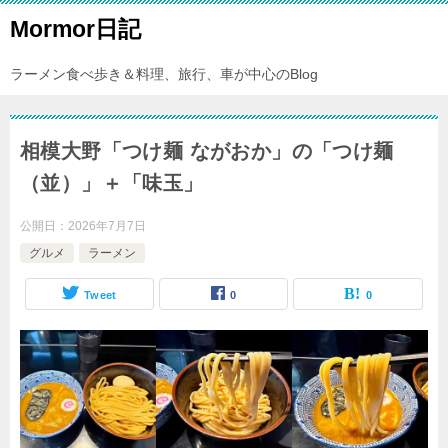
Mormor日記
ラーメン食べ歩き＆料理、旅行、車が中心のBlog
相模大野「つけ麺 ながおか」の「つけ麺
（並）」＋「味玉」
公開日：
2026年7月7日
グルメ
ラーメン
Tweet
0
0