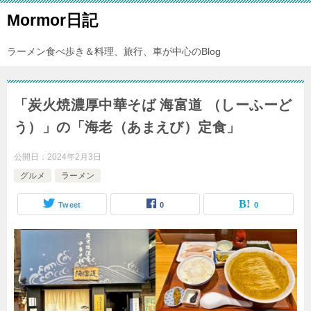
Mormor日記
ラーメン食べ歩き＆料理、旅行、車が中心のBlog
「炭火焼濃厚中華そば 海富道 （しーふーど
う）」の「海老（あまえび）定食」
公開日：
2024年2月3日
グルメ
ラーメン
Tweet
0
0