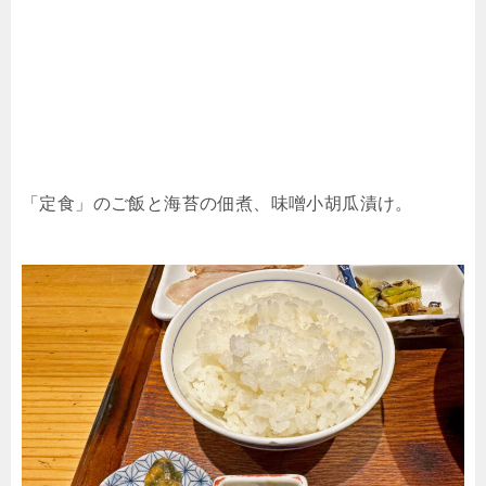
「定食」のご飯と海苔の佃煮、味噌小胡瓜漬け。