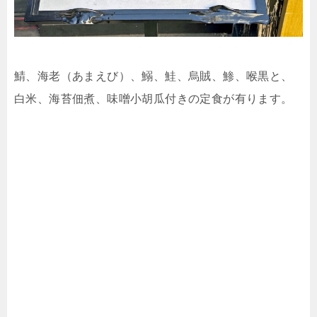
鯖、海老（あまえび）、鰯、鮭、烏賊、鯵、喉黒と、
白米、海苔佃煮、味噌小胡瓜付きの定食が有ります。