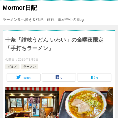
Mormor日記
ラーメン食べ歩き＆料理、旅行、車が中心のBlog
十条「讃岐うどん いわい」の金曜夜限定
「手打ちラーメン」
公開日：
2025年3月5日
グルメ
ラーメン
Tweet
0
0