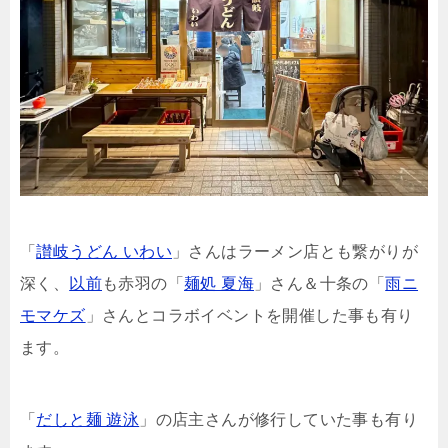
「
讃岐うどん いわい
」さんはラーメン店とも繋がりが
深く、
以前
も赤羽の「
麺処 夏海
」さん＆十条の「
雨ニ
モマケズ
」さんとコラボイベントを開催した事も有り
ます。
「
だしと麺 遊泳
」の店主さんが修行していた事も有り