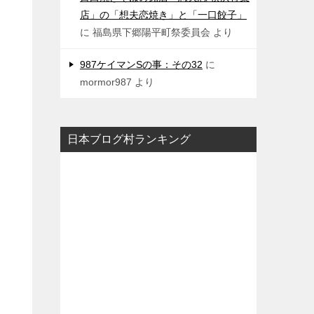
店」の「想夫恋焼き」と「一口餃子」
に
福島県下郷陽平町祭委員会
より
987ケイマンSの事：その32
に
mormor987
より
日本ブログ村ランキング