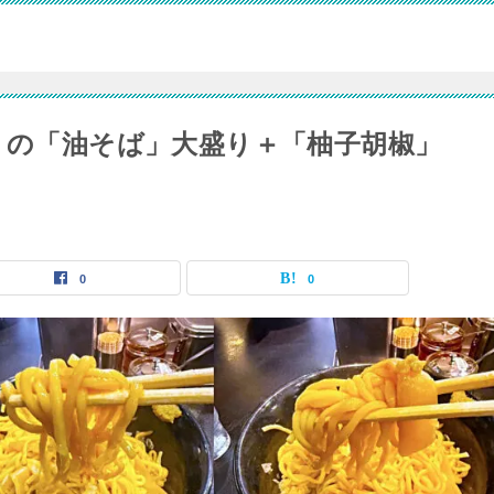
 」の「油そば」大盛り＋「柚子胡椒」
0
0