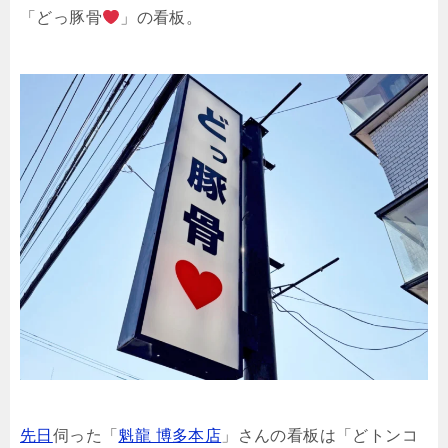
「どっ豚骨
」の看板。
先日
伺った「
魁龍 博多本店
」さんの看板は「どトンコ