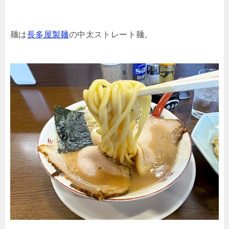
麺は
長多屋製麺
の中太ストレート麺。