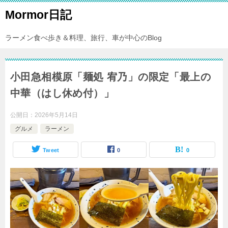
Mormor日記
ラーメン食べ歩き＆料理、旅行、車が中心のBlog
小田急相模原「麺処 宥乃」の限定「最上の
中華（はし休め付）」
公開日：
2026年5月14日
グルメ
ラーメン
Tweet
0
0