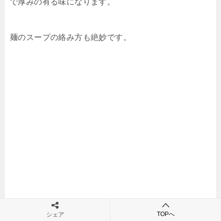
で厚みの有る味になります。
麺のスープの絡み方も絶妙です。
いかにも”中華そば”と言う感じの麺も良いです。
TOPへ
シェア