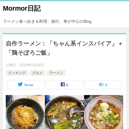
Mormor日記
ラーメン食べ歩き＆料理、旅行、車が中心のBlog
自作ラーメン：「ちゃん系インスパイア」＋
「鶏そぼろご飯」
公開日：
2026年5月20日
クッキング
グルメ
ラーメン
Tweet
0
0