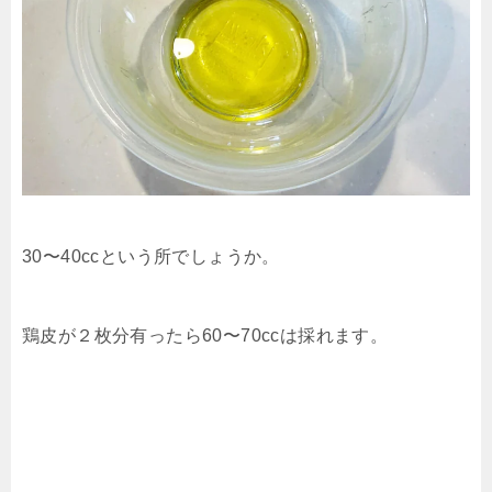
30〜40ccという所でしょうか。
鶏皮が２枚分有ったら60〜70ccは採れます。