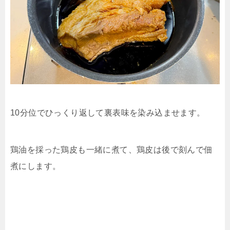
10分位でひっくり返して裏表味を染み込ませます。
鶏油を採った鶏皮も一緒に煮て、鶏皮は後で刻んで佃
煮にします。