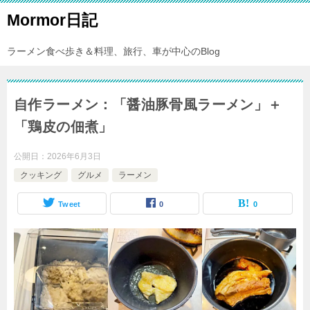
Mormor日記
ラーメン食べ歩き＆料理、旅行、車が中心のBlog
自作ラーメン：「醤油豚骨風ラーメン」＋
「鶏皮の佃煮」
公開日：
2026年6月3日
クッキング
グルメ
ラーメン
Tweet
0
0